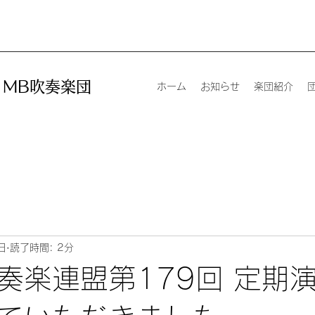
MB吹奏楽団
ホーム
お知らせ
楽団紹介
日
読了時間: 2分
奏楽連盟第179回 定期